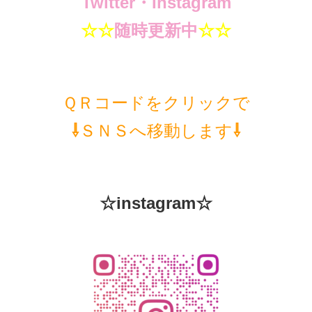
Twitter・Instagram
☆☆
随時更新中
☆☆
ＱＲコードをクリックで
⇩
ＳＮＳへ移動します
⇩
☆instagram☆