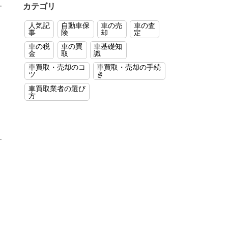
カテゴリ
人気記
自動車保
車の売
車の査
事
険
却
定
車の税
車の買
車基礎知
金
取
識
車買取・売却のコ
車買取・売却の手続
ツ
き
車買取業者の選び
方