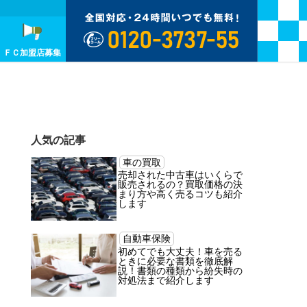
ＦＣ加盟店募集
人気の記事
車の買取
売却された中古車はいくらで
販売されるの？買取価格の決
まり方や高く売るコツも紹介
します
自動車保険
初めてでも大丈夫！車を売る
ときに必要な書類を徹底解
説！書類の種類から紛失時の
対処法まで紹介します