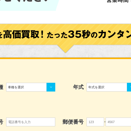
種
年式
車種を選択
年式を選択
号
郵便番号
-