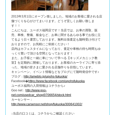
2013年3月1日にオープン致しました。地域のお客様に愛される店
舗づくりを心がけてまいります。どうぞ宜しくお願い致しま
す！！
こんにちは、ユーポス福岡店です！当店では、お車の買取、販
売、車検、整備、板金など、お車に関するあらゆる事でお役に立
てるよう日々運営しております。無料出張査定も随時受け付けて
おりますので、お気軽にご依頼ください！
店内はカフェスタイルになっており、査定や車検の待ち時間もゆ
っくり寛いで頂ける空間となっております！
また、お子様と一緒に車について学べる【キッズメカニック教
室】を定期的に開催しております。お客様のカーライフに寄り添
った、地域の皆さまに愛される店舗作りを目指しています。
キャンペーン、イベント情報などをブログにて随時発信中です♪
ブログ：
http://ameblo.jp/upohs-fukuoka/
Facebook�
https://www.facebook.com/upohsfukuoka
ユーポス福岡の入荷情報はコチラから♪
Goo net：
http://www.goo-
net.com/usedcar_shop/0706654/stock.html
カーセンサー：
http://www.carsensor.net/shop/fukuoka/300641002/
↓当店の口コミは、コチラからご確認ください