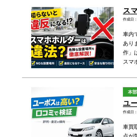
ス
作成日：2
車内
あり
作」
スマ
本部
ユ
作成日：2
車買
点が