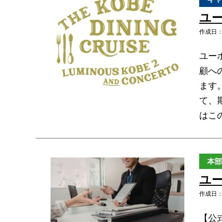
ユー
作成日：2
ユー
顧へ
ます
て、
はこ
本部
ユ
作成日：2
【公