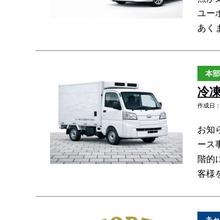
ユー
あく
本部
冷
作成日：2
お知
ース
階的
客様
キャ