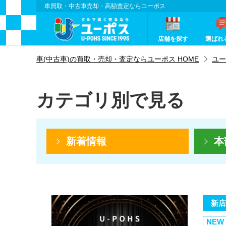
車買取・中古車売却・高額査定ならユーポス
店舗を探す
選ばれ
車(中古車)の買取・売却・査定ならユーポス HOME
ユー
カテゴリ別で見る
新着情報
本
新店
NEW