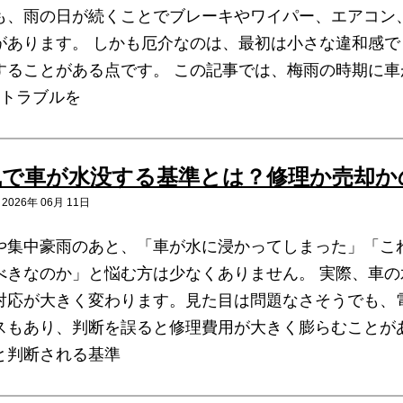
も、雨の日が続くことでブレーキやワイパー、エアコン
があります。 しかも厄介なのは、最初は小さな違和感
することがある点です。 この記事では、梅雨の時期に
のトラブルを
風で車が水没する基準とは？修理か売却か
026年 06月 11日
や集中豪雨のあと、「車が水に浸かってしまった」「こ
べきなのか」と悩む方は少なくありません。 実際、車
対応が大きく変わります。見た目は問題なさそうでも、
スもあり、判断を誤ると修理費用が大きく膨らむことが
と判断される基準