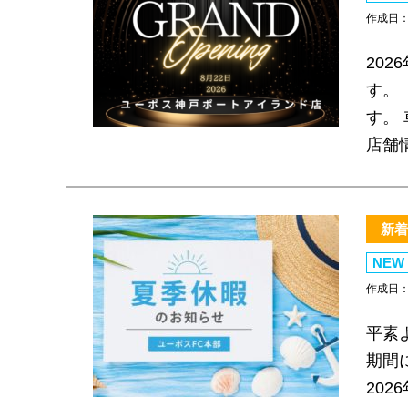
作成日：2
20
す。
す。
店舗情
新着
NEW
作成日：2
平素
期間
202