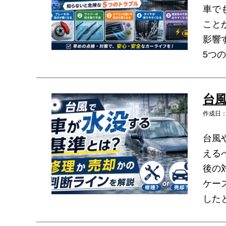
車で
こと
影響
5つ
台
作成日：2
台風
える
後の
ケー
した