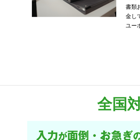
書類
金し
ユー
全国