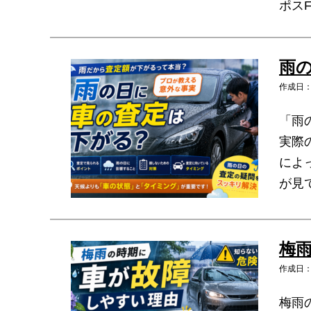
ポス
雨
作成日：2
「雨
実際
によ
が見
梅
作成日：2
梅雨