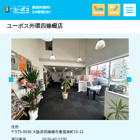
m
ユーポス外環四條畷店
住所
〒575-0036 大阪府四條畷市雁屋南町15-11
電話番号
0120-42-1235