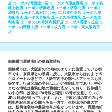
店
ユーポス2号西淀川店
ユーポス内環生野店
ユーポス高
槻上牧店
ユーポス堺浜寺店
ユーポス堺泉北店
ユーポス
和泉店
ユーポス高石店
ユーポス和泉中央店
ユーポス岸
和田南店
ユーポス貝塚店
ユーポス泉佐野店
ユーポス仁
和寺店
ユーポス310号河内長野店
ユーポス香里ヶ丘店
ユ
ーポス内環豊中店
ユーポス枚方店
ユーポス東大阪若江
店
四條畷市雁屋南町の車買取情報
四條畷市は、大阪府の北河内のエリアに位置している都
市です。奈良県との県境に接し、大阪市からはおよそ15
キロメートルほどで、大阪市内中心部へのアクセスも良
好です。行政区域の半分以上が北生駒山地であり、中心
となる地域は生駒山地の西側に広がっており、四條畷市
の中心部には国道170号線と国道163号が交差していて、
JR片町線が通っています。また、行政区域の東の方は金
剛生駒紀泉国定公園もある一方で、生駒山地の東の方
は、新興住宅地や農業地帯が広がっています。 雁屋南町