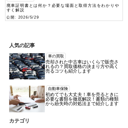
廃車証明書とは何か？必要な場面と取得方法をわかりや
すく解説
公開: 2026/5/29
人気の記事
車の買取
売却された中古車はいくらで販売さ
れるの？買取価格の決まり方や高く
売るコツも紹介します
自動車保険
初めてでも大丈夫！車を売るときに
必要な書類を徹底解説！書類の種類
から紛失時の対処法まで紹介します
カテゴリ