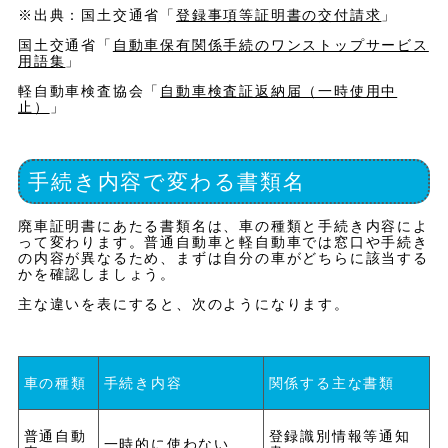
※出典：国土交通省「
登録事項等証明書の交付請求
」
国土交通省「
自動車保有関係手続のワンストップサービス
用語集
」
軽自動車検査協会「
自動車検査証返納届（一時使用中
止）
」
手続き内容で変わる書類名
廃車証明書にあたる書類名は、車の種類と手続き内容によ
って変わります。普通自動車と軽自動車では窓口や手続き
の内容が異なるため、まずは自分の車がどちらに該当する
かを確認しましょう。
主な違いを表にすると、次のようになります。
車の種類
手続き内容
関係する主な書類
普通自動
登録識別情報等通知
一時的に使わない