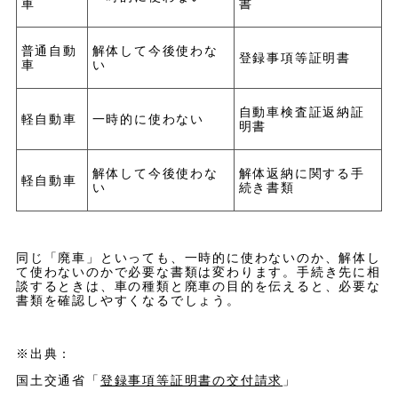
車
書
普通自動
解体して今後使わな
登録事項等証明書
車
い
自動車検査証返納証
軽自動車
一時的に使わない
明書
解体して今後使わな
解体返納に関する手
軽自動車
い
続き書類
同じ「廃車」といっても、一時的に使わないのか、解体し
て使わないのかで必要な書類は変わります。手続き先に相
談するときは、車の種類と廃車の目的を伝えると、必要な
書類を確認しやすくなるでしょう。
※出典：
国土交通省「
登録事項等証明書の交付請求
」