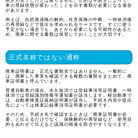
続きが完了したとは限りません。公的な手続きによって、
車の登録状態が変わったことを示す書類が必要になる場合
があります。
例えば、自賠責保険の解約、任意保険の中断、一時抹消後
の再登録などで提出を求められるケースです。すぐに使う
予定がない場合でも、あとから必要になる可能性があるた
め、廃車に関する書類は保管しておくことが大切です。
正式名称ではない通称
廃車証明書は、正式な書類名ではありません。一般的に
は、廃車した事実を確認できる複数の書類をまとめて、廃
車証明書と呼んでいます。
普通自動車の場合、永久抹消では登録事項等証明書、一時
抹消では登録識別情報等通知書が該当します。軽自動車で
は、自動車検査証返納証明書が該当し、手続き内容や提出
先によっては検査記録事項等証明書が必要です。
そのため、手続き先で確認するときは「廃車証明書が必
要」と伝えるだけでなく、保険解約や再登録など、使用目
的もあわせて伝えると認識の相違を防ぎやすくなります。