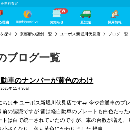
却を無料査定
る理由
高価査定のポイント
お知らせ
豆知識
採用情報
を探す
京都府の店舗一覧
ユーポス新堀川伏見店
ブログ一覧
のブログ一覧
自動車のナンバーが黄色のわけ
025年 11月 30日
にちは☀ ユーポス新堀川伏見店です🚙 今や普通車の
り前の認識ですが 昔は軽自動車のプレートも白色だった
ートは白で統一されていたのですが、車の台数が増え、
り小さくなり、色も黄色にかわりました 軽自