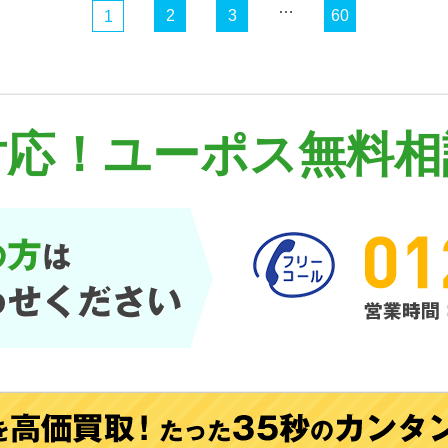
…
2
3
60
1
対応！
ユーポス無料相