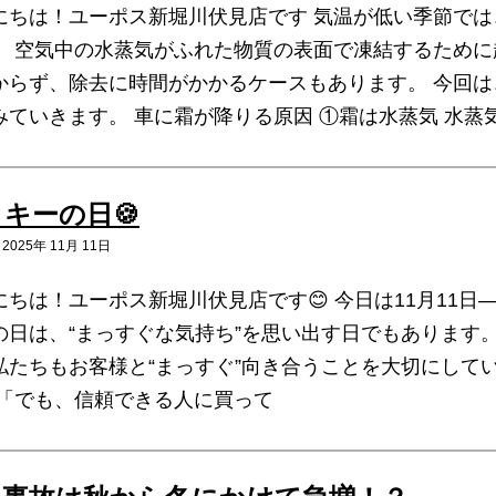
にちは！ユーポス新堀川伏見店です 気温が低い季節で
。 空気中の水蒸気がふれた物質の表面で凍結するために
からず、除去に時間がかかるケースもあります。 今回
みていきます。 車に霜が降りる原因 ①霜は水蒸気 水蒸
キーの日🍪
025年 11月 11日
にちは！ユーポス新堀川伏見店です😊 今日は11月11日—
日は、“まっすぐな気持ち”を思い出す日でもあります。 ㅤㅤㅤ ㅤㅤㅤ ㅤㅤㅤ 
私たちもお客様と“まっすぐ”向き合うことを大切にして
 「でも、信頼できる人に買って