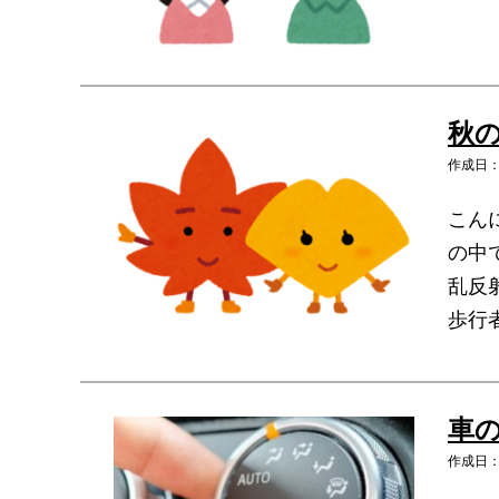
秋
作成日：2
こん
の中
乱反
歩行
車
作成日：2