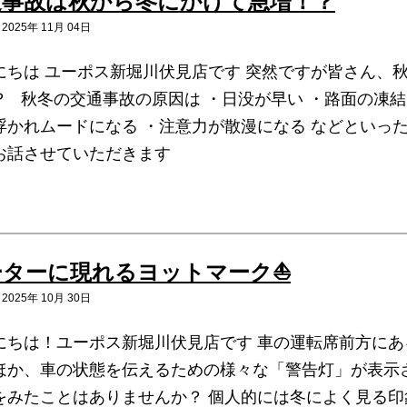
通事故は秋から冬にかけて急増！？
025年 11月 04日
にちは ユーポス新堀川伏見店です 突然ですが皆さん、
？ 秋冬の交通事故の原因は ・日没が早い ・路面の凍結
浮かれムードになる ・注意力が散漫になる などといっ
お話させていただきます
ーターに現れるヨットマーク⛵
025年 10月 30日
にちは！ユーポス新堀川伏見店です 車の運転席前方に
ほか、車の状態を伝えるための様々な「警告灯」が表示
をみたことはありませんか？ 個人的には冬によく見る