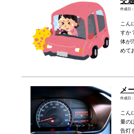
交
作成日：2
こん
すか
体が
めて
メ
作成日：2
こん
量の
告灯