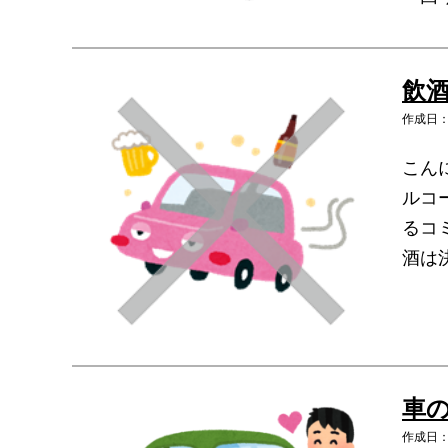
飲
作成日：2
こん
ルコ
るコ
酒は
車
作成日：2