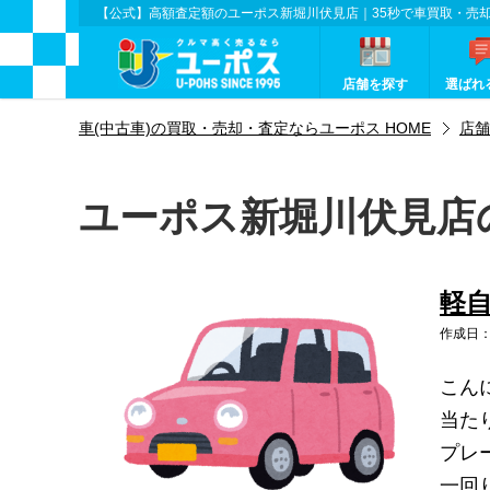
【公式】高額査定額のユーポス新堀川伏見店｜35秒で車買取・売
店舗を探す
選ばれ
車(中古車)の買取・売却・査定ならユーポス HOME
店舗
ユーポス新堀川伏見店
軽
作成日：2
こん
当た
プレ
一回