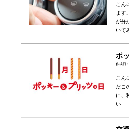
こん
ます
が分
いて
ポッ
作成日：2
こん
だこの
に、
い」