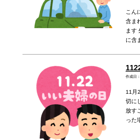
こん
含ま
ます
に含
11
作成日：2
11
切に
放す
った