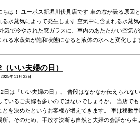
にちは！ ユーポス新堀川伏見店です 車の窓が曇る原因
れる水蒸気によって発生します 空気中に含まれる水蒸
 外気で冷やされた窓ガラスに、車内のあたたかい空気が
まれる水蒸気が飽和状態になると液体の水へと変化しま
22（いい夫婦の日）
025年 11月 22日
月22日は「いい夫婦の日」。 普段はなかなか伝えられ
しているご夫婦も多いのではないでしょうか。 当店で
ことを決めたというお客様が増えてきます。 車は移動
場所。そのため、手放す決断も自然と夫婦の会話から生