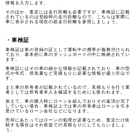
情報を入力します。
そのほか、査定には走行距離も必要ですが、車検証に記載
されているのは登録時の走行距離なので、こちらは実際に
車に表示される現在の総走行距離を参照しましょう。
・車検証
車検証は車の登録の証として運転中の携帯が義務付けられ
ており、基本的に車のダッシュボードの中に格納されてい
ます。
車検証にはその車の細かな情報が記載されており、車の型
式や年式、排気量など見積もりに必要な情報が盛り沢山で
す。
また車の所有者が記載されているので、見積もりを行う業
者としては所有者本人を確認するためにも使われます。
加えて、車の購入時にローンを組んでおりその返済が完了
していない場合、車検証上では車の所有者はローンを引き
受けているローン会社などになります。
売却にあたってはローンの処理が必要なため、査定だけ依
頼する場合はそれ前提での見積もりにしてもらいましょ
う。