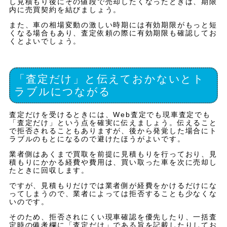
し見積もり後にその値段で売却したくなったときは、期限
内に売買契約を結びましょう。
また、車の相場変動の激しい時期には有効期限がもっと短
くなる場合もあり、査定依頼の際に有効期限も確認してお
くとよいでしょう。
「査定だけ」と伝えておかないとト
ラブルにつながる
査定だけを受けるときには、Web査定でも現車査定でも
「査定だけ」という点を確実に伝えましょう。伝えること
で拒否されることもありますが、後から発覚した場合にト
ラブルのもとになるので避けたほうがよいです。
業者側はあくまで買取を前提に見積もりを行っており、見
積もりにかかる経費や費用は、買い取った車を次に売却し
たときに回収します。
ですが、見積もりだけでは業者側が経費をかけるだけにな
ってしまうので、業者によっては拒否することも少なくな
いのです。
そのため、拒否されにくい現車確認を優先したり、一括査
定時の備考欄に「査定だけ」である旨を記載したりしてお