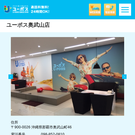
m
ユーポス奥武山店
住所
〒900-0026 沖縄県那覇市奥武山町46
電話番号
098-852-0810